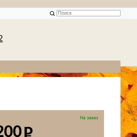
2
На заказ
200