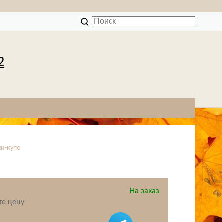
2
ми-купе
На заказ
те цену