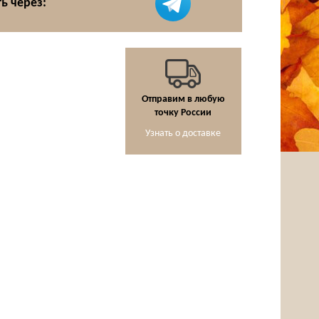
ь через:
Отправим в любую
точку России
Узнать о доставке