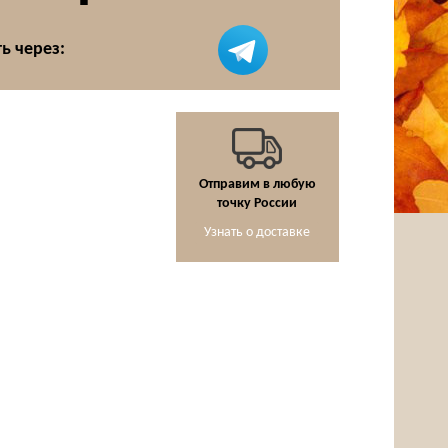
ь через:
Отправим в любую
точку России
Узнать о доставке