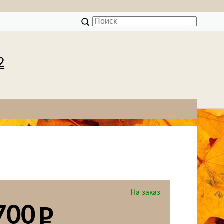
2
На заказ
700